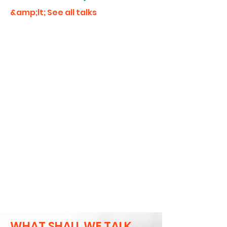
&amp;lt; See all talks
WHAT SHALL WE TALK