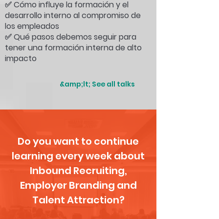
✅ Cómo influye la formación y el
desarrollo interno al compromiso de
los empleados
✅ Qué pasos debemos seguir para
tener una formación interna de alto
impacto
&amp;lt; See all talks
Do you want to continue
learning every week about
Inbound Recruiting,
Employer Branding and
Talent Attraction?