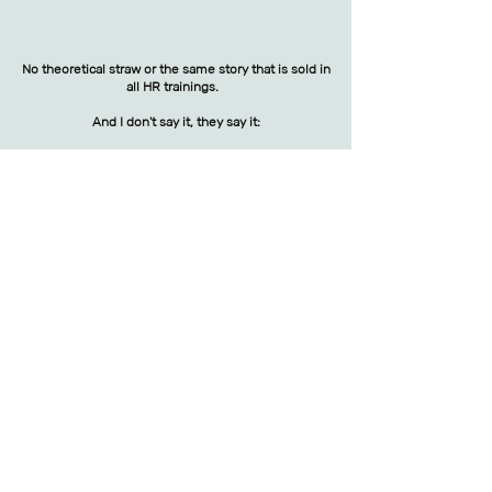
No theoretical straw or the same story that is sold in
all HR trainings.
And I don't say it, they say it:
MORE TRAININGS