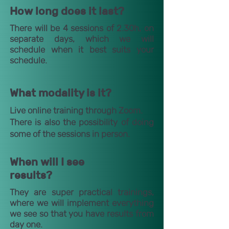
How long does it last?
There will be 4 sessions of 2.30h, on
separate days, which we will
schedule when it best suits your
schedule.
What modality is it?
Live online training through Zoom.
There is also the possibility of doing
some of the sessions in person.
When will I see
results?
They are super practical trainings,
where we will implement everything
we see so that you have results from
day one.