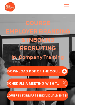
COURSE
EMPLOYER BRANDING
& INBOUND
RECRUITING
In-Company Training
DOWNLOAD PDF OF THE COURSE
SCHEDULE A MEETING WITH TONI
¿QUIERES FORMARTE INDIVIDUALMENTE?