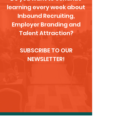
learning every week about
Inbound Recruiting,
Employer Branding and
Talent Attraction?
SUBSCRIBE TO OUR
NEWSLETTER!
LET'S TALK!